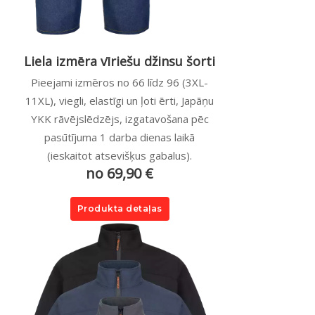
Liela izmēra vīriešu džinsu šorti
Pieejami izmēros no 66 līdz 96 (3XL-
11XL), viegli, elastīgi un ļoti ērti, Japāņu
YKK rāvējslēdzējs, izgatavošana pēc
pasūtījuma 1 darba dienas laikā
(ieskaitot atsevišķus gabalus).
no 69,90 €
Produkta detaļas