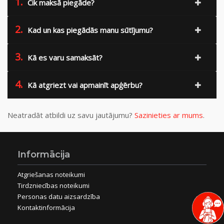
1.
Cik maksā piegāde?
2.
Kad un kas piegādās manu sūtījumu?
3.
Kā es varu samaksāt?
4.
Kā atgriezt vai apmainīt apģērbu?
Neatradāt atbildi uz savu jautājumu?
Sazinieties ar mums
.
Informācija
Atgriešanas noteikumi
Tirdzniecības noteikumi
Personas datu aizsardzība
Kontaktinformācija