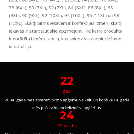
78 (6XL), 80 (7XL), 82 (7XL), 84 (8XL), 86 (8XL), 88
(9XL), 90 (9XL), 92 (10XL), 94 (10XL), 96 (11XL) un 98
(12XL). Skaitļi pirms iekavām ir konfekcijas izmēri, skaitļi
iekavās ir starptautiskie apzīmējumi. Pie katra produkta
ir norādīta izmēru tabula, kas sniedz visu nepieciešamo
informāciju.
22
gadi
2004. gadā mēs atvērām pirmo apģērbu veikalu un kopš 2014. gada
mēs paši ražojam lielizmēra apģērbus.
24
ES valstis