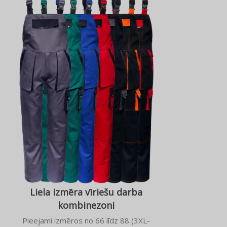
Liela izmēra vīriešu darba
kombinezoni
Pieejami izmēros no 66 līdz 88 (3XL-