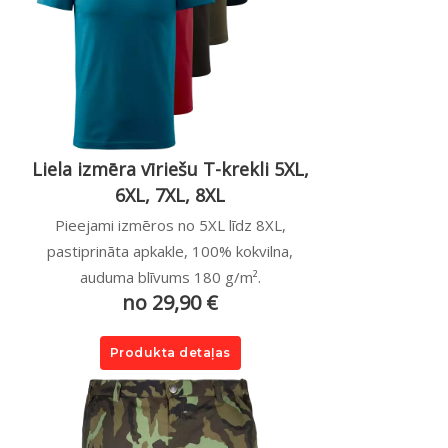
Liela izmēra vīriešu T-krekli 5XL,
6XL, 7XL, 8XL
Pieejami izmēros no 5XL līdz 8XL,
pastiprināta apkakle, 100% kokvilna,
auduma blīvums 180 g/m².
no 29,90 €
Produkta detaļas