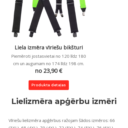
Liela izmēra vīriešu bikšturi
Piemēroti jostasvietai no 120 līdz 180
cm un augumam no 174 līdz 198 cm.
no 23,90 €
Produkta detaļas
Lielizmēra apģērbu izmēri
Vīriešu lielizmēra apģērbus ražojam šādos izmēros: 66
(3XL), 68 (4XL), 70 (4XL), 72 (5XL), 74 (5XL), 76 (6XL),