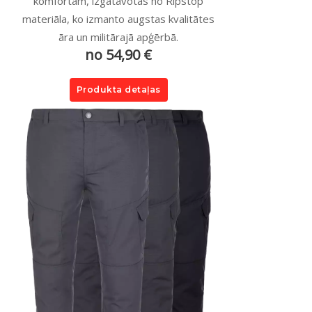
komfortam, izgatavotas no Ripstop
materiāla, ko izmanto augstas kvalitātes
āra un militārajā apģērbā.
no 54,90 €
Produkta detaļas