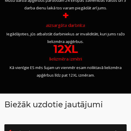
Mūsu darba apģērbus pārdodam 24 Eiropas Savienības valstīs un 3
darba dienu laikā tos varam piegādāt arī jums.
+
aizsargāta darbnīca
Iegādājoties, jūs atbalstāt darbiniekus ar invaliditāti, kuri jums ražo
lielizmēra apģērbus.
12XL
lielizmēra izmēri
Kā vienīgie ES mēs šujam un vienmēr esam noliktavā lielizmēra
apģērbus līdz pat 12XL izmēram.
Biežāk uzdotie jautājumi