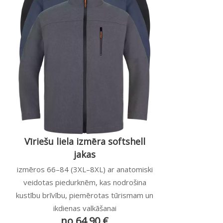
Vīriešu liela izmēra softshell
jakas
izmēros 66–84 (3XL–8XL) ar anatomiski
veidotas piedurknēm, kas nodrošina
kustību brīvību, piemērotas tūrismam un
ikdienas valkāšanai
no 64,90 €