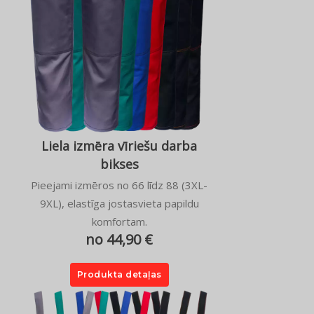
Liela izmēra vīriešu darba
bikses
Pieejami izmēros no 66 līdz 88 (3XL-
9XL), elastīga jostasvieta papildu
komfortam.
no 44,90 €
Produkta detaļas