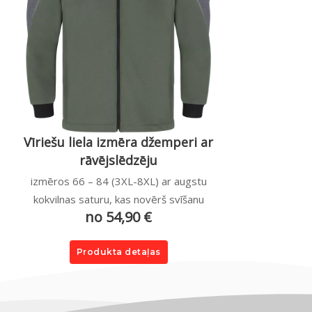
Vīriešu liela izmēra džemperi ar
rāvējslēdzēju
izmēros 66 – 84 (3XL-8XL) ar augstu
kokvilnas saturu, kas novērš svīšanu
no 54,90 €
Produkta detaļas