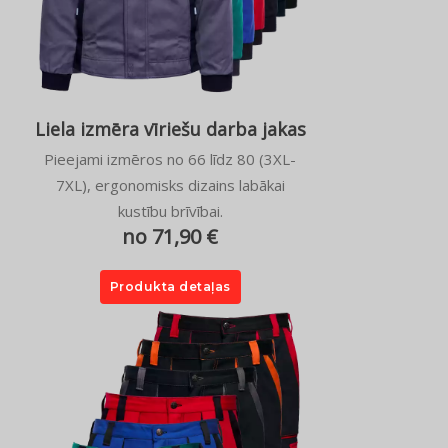
Liela izmēra vīriešu darba jakas
Pieejami izmēros no 66 līdz 80 (3XL-
7XL), ergonomisks dizains labākai
kustību brīvībai.
no 71,90 €
Produkta detaļas