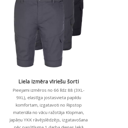
Liela izmēra vīriešu šorti
Pieejami izmēros no 66 līdz 88 (3XL-
9XL), elastīga jostasvieta papildu
komfortam, izgatavoti no Ripstop
materiāla no vācu ražotāja Klopman,
Japāņu YKK rāvējslēdzējs, izgatavošana
pēc pasūtījuma 1 darba dienas laikā