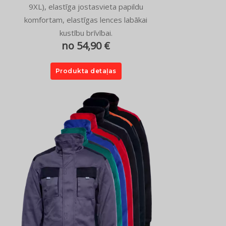
9XL), elastīga jostasvieta papildu
komfortam, elastīgas lences labākai
kustību brīvībai.
no 54,90 €
Produkta detaļas