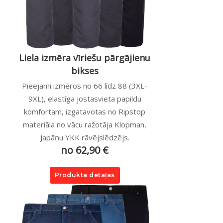
Liela izmēra vīriešu pārgājienu
bikses
Pieejami izmēros no 66 līdz 88 (3XL-
9XL), elastīga jostasvieta papildu
komfortam, izgatavotas no Ripstop
materiāla no vācu ražotāja Klopman,
Japāņu YKK rāvējslēdzējs.
no 62,90 €
Produkta detaļas