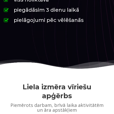
piegādāsim 3 dienu laikā
pielāgojumi pēc vēlēšanās
Liela izmēra vīriešu
apģērbs
Piemērots darbam, brīvā laika aktivitātēm
un āra apstākļiem