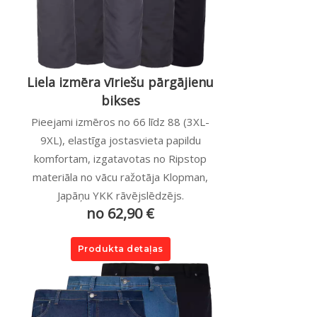
Liela izmēra vīriešu pārgājienu
bikses
Pieejami izmēros no 66 līdz 88 (3XL-
9XL), elastīga jostasvieta papildu
komfortam, izgatavotas no Ripstop
materiāla no vācu ražotāja Klopman,
Japāņu YKK rāvējslēdzējs.
no 62,90 €
Produkta detaļas