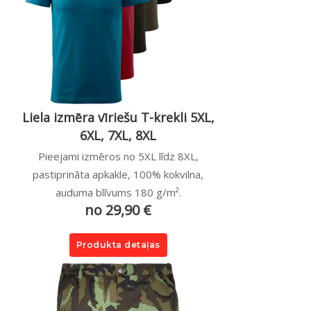
Liela izmēra vīriešu T-krekli 5XL,
6XL, 7XL, 8XL
Pieejami izmēros no 5XL līdz 8XL,
pastiprināta apkakle, 100% kokvilna,
auduma blīvums 180 g/m².
no 29,90 €
Produkta detaļas