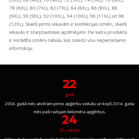
78 (6XL), 80 (7XL), 82 (7XL), 84 (8XL), 86 (8XL), 88
(9XL), 90 (9XL), 92 (10XL), 94 (10XL), 96 (11XL) un 98
(12XL). Skaitļi pirms iekavām ir konfekcijas izmēri, skaitļi
iekavās ir starptautiskie apzīmējumi. Pie katra produkta
ir norādīta izmēru tabula, kas sniedz visu nepieciešamo
informāciju.
22
gadi
2004. gadā mēs atvērām pirmo apģērbu veikalu un kopš 2014. gada
mēs paši ražojam lielizmēra apģērbus.
24
ES valstis