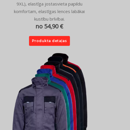
9XL), elastīga jostasvieta papildu
komfortam, elastīgas lences labākai
kustību brīvībai.
no 54,90 €
Produkta detaļas