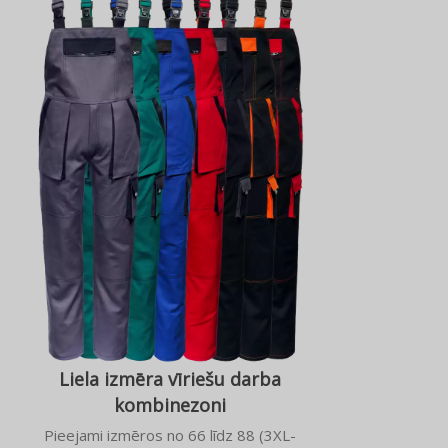
Liela izmēra vīriešu darba
kombinezoni
Pieejami izmēros no 66 līdz 88 (3XL-