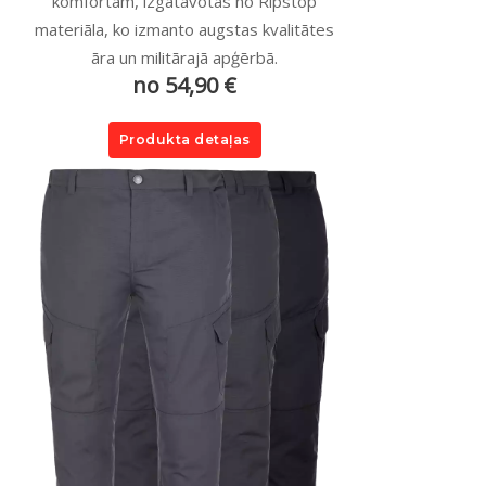
komfortam, izgatavotas no Ripstop
materiāla, ko izmanto augstas kvalitātes
āra un militārajā apģērbā.
no 54,90 €
Produkta detaļas