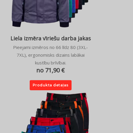
Liela izmēra vīriešu darba jakas
Pieejami izmēros no 66 līdz 80 (3XL-
7XL), ergonomisks dizains labākai
kustību brīvībai.
no 71,90 €
Produkta detaļas