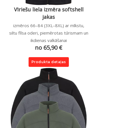
Vīriešu liela izmēra softshell
jakas
izmēros 66–84 (3XL–8XL) ar mīkstu,
siltu flīsa oderi, piemērotas tūrismam un
ikdienas valkāšanai
no 65,90 €
Produkta detaļas