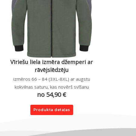
Vīriešu liela izmēra džemperi ar
rāvējslēdzēju
izmēros 66 – 84 (3XL-8XL) ar augstu
kokvilnas saturu, kas novērš svīšanu
no 54,90 €
Produkta detaļas