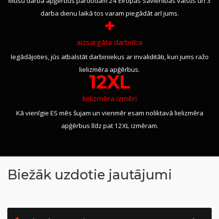
Mūsu darba apģērbus pārdodam 24 Eiropas Savienības valstīs un 3
darba dienu laikā tos varam piegādāt arī jums.
+
aizsargāta darbnīca
Iegādājoties, jūs atbalstāt darbiniekus ar invaliditāti, kuri jums ražo
lielizmēra apģērbus.
12XL
lielizmēra izmēri
Kā vienīgie ES mēs šujam un vienmēr esam noliktavā lielizmēra
apģērbus līdz pat 12XL izmēram.
Biežāk uzdotie jautājumi