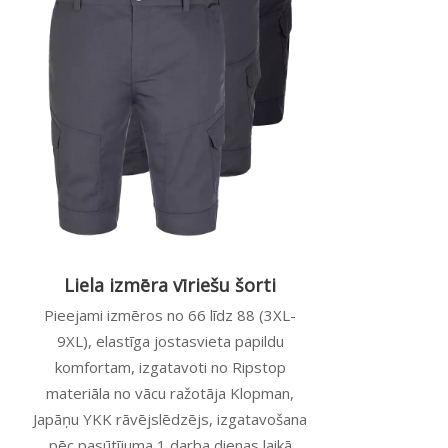
Liela izmēra vīriešu šorti
Pieejami izmēros no 66 līdz 88 (3XL-
9XL), elastīga jostasvieta papildu
komfortam, izgatavoti no Ripstop
materiāla no vācu ražotāja Klopman,
Japāņu YKK rāvējslēdzējs, izgatavošana
pēc pasūtījuma 1 darba dienas laikā