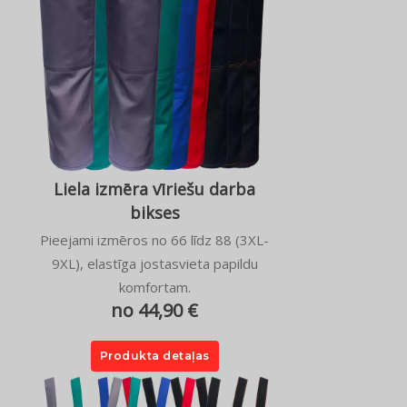
Liela izmēra vīriešu darba
bikses
Pieejami izmēros no 66 līdz 88 (3XL-
9XL), elastīga jostasvieta papildu
komfortam.
no 44,90 €
Produkta detaļas