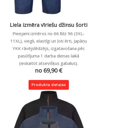
Liela izmēra vīriešu džinsu šorti
Pieejami izmēros no 66 līdz 96 (3XL-
11XL), viegli, elastīgi un ļoti ērti, Japāņu
YKK rāvējslēdzējs, izgatavošana pēc
pasūtījuma 1 darba dienas laikā
(ieskaitot atsevišķus gabalus).
no 69,90 €
Produkta detaļas