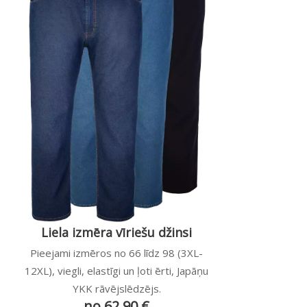
Liela izmēra vīriešu džinsi
Pieejami izmēros no 66 līdz 98 (3XL-
12XL), viegli, elastīgi un ļoti ērti, Japāņu
YKK rāvējslēdzējs.
no 62,90 €