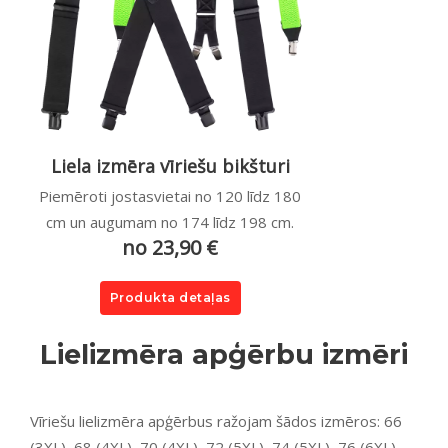
Liela izmēra vīriešu bikšturi
Piemēroti jostasvietai no 120 līdz 180
cm un augumam no 174 līdz 198 cm.
no 23,90 €
Produkta detaļas
Lielizmēra apģērbu izmēri
Vīriešu lielizmēra apģērbus ražojam šādos izmēros: 66
(3XL), 68 (4XL), 70 (4XL), 72 (5XL), 74 (5XL), 76 (6XL),